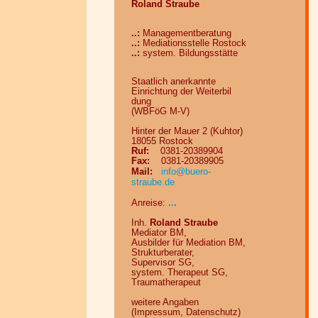
Roland Straube
..:
Managementberatung
..:
Mediationsstelle Rostock
..:
system. Bildungsstätte
Staatlich an
er
kann
te
Ein
rich
tung der Wei
ter
bil
dung
(WBFöG M-V)
Hinter der Mauer 2 (Kuhtor)
18055 Rostock
Ruf:
0381-20389904
Fax:
0381-20389905
info@
buero-
Mail:
straube.de
...
Anreise:
Inh.
Roland Straube
Mediator BM,
Ausbilder für Mediation BM,
Strukturberater,
Supervisor SG,
system. Therapeut SG,
Traumatherapeut
weitere Angaben
(Impressum, Datenschutz)