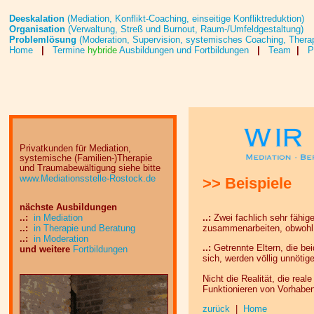
Deeskalation
(Mediation, Konflikt-Coaching, einseitige Konfliktreduktion)
Organisation
(Verwaltung, Streß und Burnout, Raum-/Umfeldgestaltung)
Problemlösung
(Moderation, Supervision, systemisches Coaching, Thera
Home
Termine
hybride
Ausbildungen und Fortbildungen
Team
P
|
|
|
Privatkunden für Mediation,
systemische (Familien-)Therapie
und Traumabewältigung siehe bitte
www.Media
tions
stel
le-
Rostock.de
>> Beispiele
nächste Ausbildungen
..:
Zwei fachlich sehr fähig
..:
in Mediation
zusammenarbeiten, obwohl s
..:
in Therapie und Beratung
..:
in Moderation
..:
Getrennte Eltern, die be
und weitere
Fortbildungen
sich, werden völlig unnötig
Nicht die Realität, die rea
Funktionieren von Vorhaben
zurück
Home
|