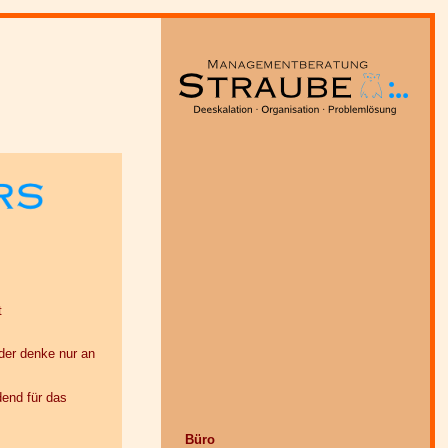
t
eder denke nur an
dend für das
Büro